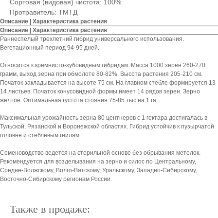
Сортовая (видовая) чистота: 100%
Протравитель: ТМТД
Описание | Характеристика растения
Описание | Характеристика растения
Раннеспелый трехлетний гибрид универсального использования.
Вегетационный период 94-95 дней.
Относится к кремнисто-зубовидным гибридам. Масса 1000 зерен 260-270
грамм, выход зерна при обмолоте 80-82%. Высота растения 205-210 см.
Початок закладывается на высоте 75 см. На главном стебле формируется 13-
14 листьев. Початок конусовидной формы имеет 14 рядов зерен. Зерно
желтое. Оптимальная густота стояния 75-85 тыс на 1 га.
Максимальная урожайность зерна 80 центнеров с 1 гектара достигалась в
Тульской, Рязанской и Воронежской областях. Гибрид устойчив к пузырчатой
головне и стеблевым гнилям.
Семеноводство ведется на стерильной основе без обрывания метелок.
Рекомендуется для возделывания на зерно и силос по Центральному,
Средне-Волжскому, Волго-Вятскому, Уральскому, Западно-Сибирскому,
Восточно-Сибирскому регионам России.
Также в продаже: