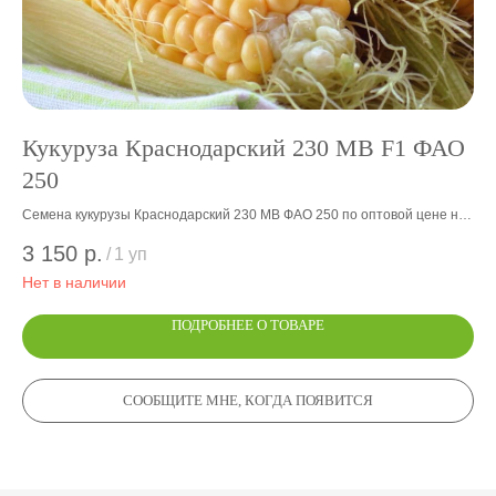
Кукуруза Краснодарский 230 МВ F1 ФАО
К
250
Сем
КБР
Семена кукурузы Краснодарский 230 МВ ФАО 250 по оптовой цене на
3 
✅ Д
посев - завод-изготовитель ООО Элеватор Терек КБР ✅ Доставка
3 150
р.
/
1 уп
гибридов поколения f1 по РФ, СНГ
Нет в наличии
ПОДРОБНЕЕ О ТОВАРЕ
СООБЩИТЕ МНЕ, КОГДА ПОЯВИТСЯ