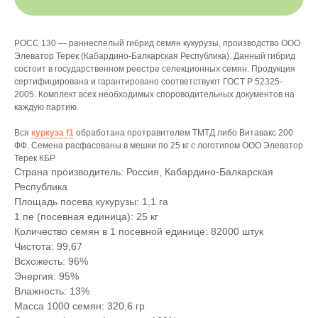
РОСС 130 — раннеспелый гибрид семян кукурузы, производство ООО
Элеватор Терек (Кабардино-Балкарская Республика). Данный гибрид
состоит в государственном реестре селекционных семян. Продукция
сертифицирована и гарантировано соответствуют ГОСТ Р 52325-
2005. Комплект всех необходимых спороводительных документов на
каждую партию.
Вся
куркуза f1
обработана протравителем ТМТД либо Витавакс 200
ФФ. Семена расфасованы в мешки по 25 кг с логотипом ООО Элеватор
Терек КБР
Страна производитель: Россия, Кабардино-Балкарская
Республика
Площадь посева кукурузы: 1,1 га
1 пе (посевная единица): 25 кг
Количество семян в 1 посевной единице: 82000 штук
Чистота: 99,67
Всхожесть: 96%
Энергия: 95%
Влажность: 13%
Масса 1000 семян: 320,6 гр