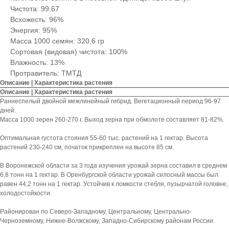
Чистота: 99,67
Всхожесть: 96%
Энергия: 95%
Масса 1000 семян: 320,6 гр
Сортовая (видовая) чистота: 100%
Влажность: 13%
Протравитель: ТМТД
Описание | Характеристика растения
Описание | Характеристика растения
Раннеспелый двойной межлинейный гибрид. Вегетационный период 96-97
дней.
Масса 1000 зерен 260-270 г. Выход зерна при обмолоте составляет 81-82%.
Оптимальная густота стояния 55-60 тыс. растений на 1 гектар. Высота
растений 230-240 см, початок прикреплен на высоте 85 см.
В Воронежской области за 3 года изучения урожай зерна составил в среднем
6,8 тонн на 1 гектар. В Оренбургской области урожай силосный массы был
равен 44,2 тонн на 1 гектар. Устойчив к ломкости стебля, пузырчатой головне,
холодостойкости.
Районирован по Северо-Западному, Центральному, Центрально-
Черноземному, Нижне-Волжскому, Западно-Сибирскому районам России.