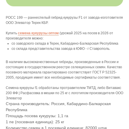
РОСС 199 — раннеспелый гибрид кукурузы F1 от завода-изготовителя
ООО Элеватор Терек КБР.
Купить
семена кукурузы оптом
(урожай 2025 на посев в 2026 от
производителя можно:
со заводского склада в Терек, Кабардино-Балкарская Республика
со склада представительства завода в ЮФО - г Ставрополь.
В наличии высококачественные гибриды, произведенные в России и
состоящие в государственном реестре селекционных семян. Качество
посевного материала гарантировано соответствует ГОСТ Р 52325-
2005, продукция имеет все необходимые сертификаты соответствия.
Семена кукурузы f1 обработаны протравителем ТМТД, либо Витавакс
200 ФФ | Расфасовка в мешки по 25 кг с логотипом производителя ООО
Элеватор
Страна производитель: Россия, Кабардино-Балкарская
Республика
Площадь посева кукурузы: 1,1 га
1 пе (посевная единица): 25 кг
Количество семян в 1 посевной единице: 82000 штук