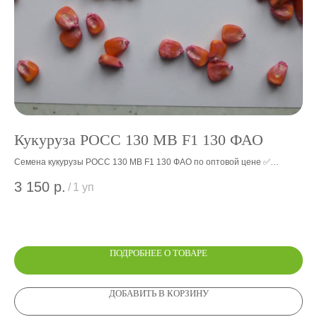
Кукуруза РОСС 130 МВ F1 130 ФАО
К
2
Семена кукурузы РОСС 130 МВ F1 130 ФАО по оптовой цене ✅
Производство гибридов кукурузы f1 на посев с 1929 г - завод ООО
Сем
3 150
р.
/
1 уп
Элеватор Терек КБР ✅ Доставка по РФ СНГ
пос
3 
гиб
Не
ПОДРОБНЕЕ О ТОВАРЕ
ДОБАВИТЬ В КОРЗИНУ